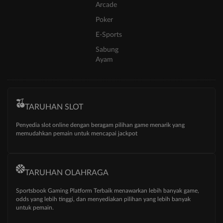
Arcade
Poker
E-Sports
Sabung
Ayam
TARUHAN SLOT
Penyedia slot online dengan beragam pilihan game menarik yang
memudahkan pemain untuk mencapai jackpot
TARUHAN OLAHRAGA
Sportsbook Gaming Platform Terbaik menawarkan lebih banyak game,
odds yang lebih tinggi, dan menyediakan pilihan yang lebih banyak
untuk pemain.