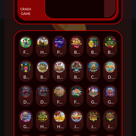
CRASH
GAME
FootballX
HunterX
PlinkoX
Bao Slot 5X
Burning Ice
Burning Ice 10
Burning Ice 40
Boka Jamba 10
Book Of Bonanza
Book of Futuria
Coins Of Atlantis
Dice Jungle
Dracula's Fortune
Dracula's Fortune Halloween Edition
Farm's Fortune
Foxy Hot 20
Gates Of Merlyn
Gems Crown Charging Wilds
Genie's Bonanza
Habesha Fortune 5
HotSamba
Jingle Bell Bonanza
Jungle Sisters
Jungle Sisters Deluxe