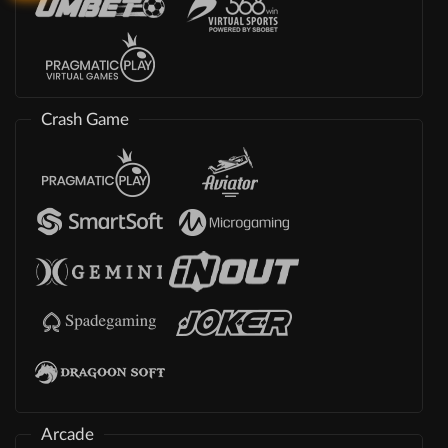
Crash Game
Arcade