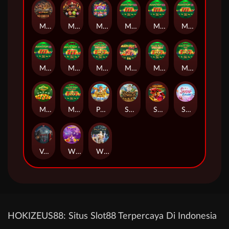
Mad Slot
Mariachi Coins
Multi Fruits Charging Wilds
Multi Hot 10
Multi Hot 100
Multi Hot 20
Multi Hot 40
MultiHot5
Multi Hot 5 Burn Wilds
Multi Hot 5 Deluxe
Multi Hot 5 Super Wilds
Multi Hot 5 Wild
Multi Hot Ways
Multi Hot Wild Ways
Power Of Tiger
Safari Simba
Samurai
Sugar Fiesta
Vampires
WildMultiStar
Wild & Gods
HOKIZEUS88: Situs Slot88 Terpercaya Di Indonesia