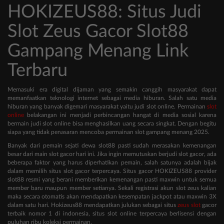
HOKIZEUS88: Situs Judi
Slot Zeus Gacor Slot88
Gampang Menang Link
Terbaru
Memasuki era digital dijaman yang semakin canggih masyarakat dapat
memanfaatkan teknologi internet sebagai media hiburan. Salah satu media
hiburan yang banyak digemari masyarakat yaitu judi slot online. Permainan
slot
online
belakangan ini menjadi perbincangan hangat di media sosial karena
bermain judi slot online bisa menghasilkan uang secara singkat. Dengan begitu
siapa yang tidak penasaran mencoba permainan slot gampang menang 2025.
Banyak dari pemain sejati dewa slot88 pasti sudah merasakan kemenangan
besar dari main slot gacor hari ini. Jika ingin memutuskan berjudi slot gacor, ada
beberapa faktor yang harus diperhatikan pemain, salah satunya adalah bijak
dalam memilih situs slot gacor terpercaya. Situs gacor HOKIZEUS88 provider
slot88 resmi yang berani memberikan kemenangan pasti maxwin untuk semua
member baru maupun member setianya. Sekali registrasi akun slot zeus kalian
maka secara otomatis akan mendapatkan kesempatan jackpot atau maxwin 3X
dalam satu hari. Hokizeus88 mendapatkan julukan sebagai situs
zeus slot
gacor
terbaik nomor 1 di indonesia, situs slot online terpercaya berlisensi dengan
puluhan ribu koleksi permainan.